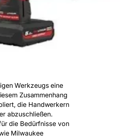
htigen Werkzeugs eine
In diesem Zusammenhang
liert, die Handwerkern
ser abzuschließen.
für die Bedürfnisse von
 wie Milwaukee