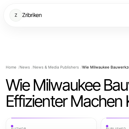
Zribriken
Z
Home
News
News & Media Publishers
Wie Milwaukee Bau
Effizienter Machen
AUTHOR
PUBLISHED