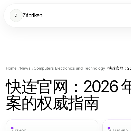
Zribriken
Z
Home
News
Computers Electronics and Technology
快连官网：2
快连官网：2026
案的权威指南
AUTHOR
PUBLISHED