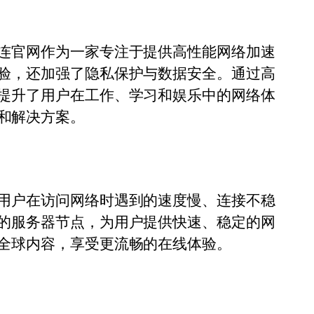
连官网作为一家专注于提供高性能网络加速
验，还加强了隐私保护与数据安全。通过高
提升了用户在工作、学习和娱乐中的网络体
和解决方案。
用户在访问网络时遇到的速度慢、连接不稳
的服务器节点，为用户提供快速、稳定的网
全球内容，享受更流畅的在线体验。