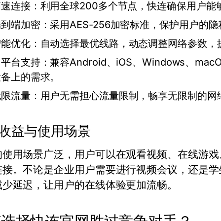
高速连接：
利用全球200多个节点，快连确保用户能
端到端加密：
采用AES-256加密标准，保护用户的
智能优化：
自动选择最优线路，动态调整网络参数，
多平台支持：
兼容Android、iOS、Windows、
设备上的需求。
无限流量：
用户无需担心流量限制，畅享无限制的网
收益与使用场景
的使用场景广泛，用户可以在观看视频、在线游戏
连接。不论是企业用户需要进行视频会议，还是学
减少延迟，让用户的在线体验更加流畅。