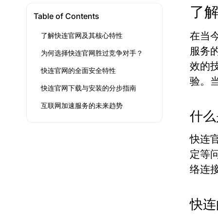
了
Table of Contents
在当
了解快连官网及其核心特性
服务
为何选择快连官网胜过竞争对手？
效的
快连官网的全面安全特性
验。
快连官网下载与安装的分步指南
互联网加速服务的未来趋势
什么
快连
定等
络连
快连