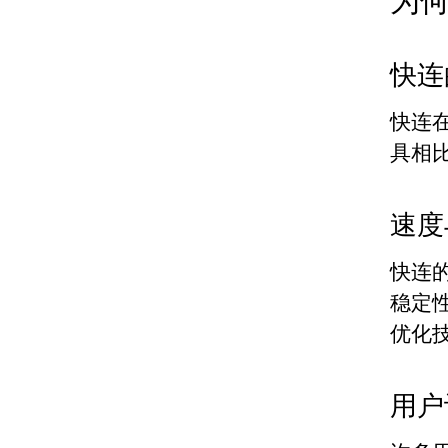
为
快连
快连
具相
速度
快连
稳定
优化
用户