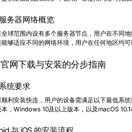
服务器网络概览
在全球范围内设有多个服务器节点，用户在不同地
连能够适应不同的网络环境，用户在任何地区均可
连官网下载与安装的分步指南
系统要求
顺利安装快连，用户的设备需满足以下最低系统要求：An
本，Windows 10及以上版本，以及macOS 10
roid 与 iOS 的安装流程