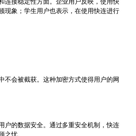
和连接稳定性方面。企业用户反映，使用快
顿现象；学生用户也表示，在使用快连进行
中不会被截获。这种加密方式使得用户的网
用户的数据安全。通过多重安全机制，快连
顾之忧。