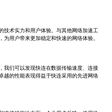
的技术实力和用户体验。与其他网络加速工
，为用户带来更加稳定和快速的网络体验。
，我们可以发现快连在数据传输速度、连接
卓越的性能表现得益于快连采用的先进网络