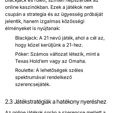
blackjack és rulett, szintén népszerűek az
online kaszinókban. Ezek a játékok nem
csupán a strategia és az ügyesség próbáját
jelentik, hanem izgalmas közösségi
élményeket is nyújtanak:
Blackjack:
A 21 nevű játék, ahol a cél az,
hogy közel kerüljünk a 21-hez.
Póker:
Számos változat létezik, mint a
Texas Hold’em vagy az Omaha.
Roulette:
A lehetőségek széles
spektrumával rendelkező
szerencsejáték.
2.3 Játékstratégiák a hatékony nyeréshez
Az online játékok során a szerencse mellett a