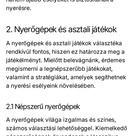
nyerésre.
2. Nyerőgépek és asztali játékok
A nyerőgépek és asztali játékok választéka
rendkívül fontos, hiszen ez határozza meg a
játékélményt. Mielőtt belevágnánk, érdemes
megismerni a legnépszerűbb játékokat,
valamint a stratégiákat, amelyek segíthetnek
a nyerési esélyeink növelésében.
2.1 Népszerű nyerőgépek
A nyerőgépek világa izgalmas és színes,
számos választási lehetőséggel. Kiemelkedő