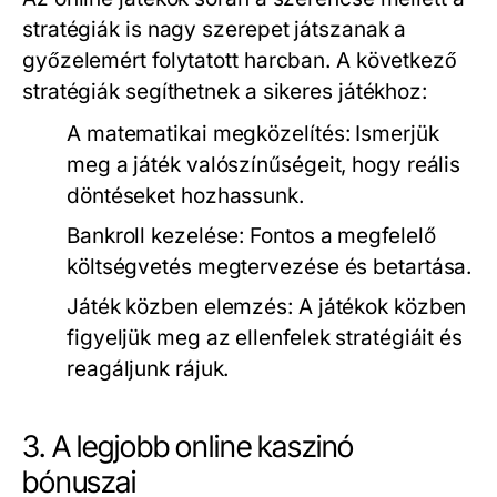
stratégiák is nagy szerepet játszanak a
győzelemért folytatott harcban. A következő
stratégiák segíthetnek a sikeres játékhoz:
A matematikai megközelítés:
Ismerjük
meg a játék valószínűségeit, hogy reális
döntéseket hozhassunk.
Bankroll kezelése:
Fontos a megfelelő
költségvetés megtervezése és betartása.
Játék közben elemzés:
A játékok közben
figyeljük meg az ellenfelek stratégiáit és
reagáljunk rájuk.
3. A legjobb online kaszinó
bónuszai