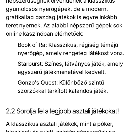
népszerűségnek örvendenek a klasszikus
gyümölcsös nyerőgépek, de a modern,
grafikailag gazdag játékok is egyre inkább
teret nyernek. Az alábbi népszerű gépek sok
online kaszinóban elérhetőek:
Book of Ra:
Klasszikus, régiség témájú
nyerőgép, amely rengeteg játékost vonz.
Starburst:
Színes, látványos játék, amely
egyszerű játékmenetével kedvelt.
Gonzo's Quest:
Különböző szintű
szorzókkal tarkított kalandos játék.
2.2 Sorolja fel a legjobb asztali játékokat!
A klasszikus asztali játékok, mint a póker,