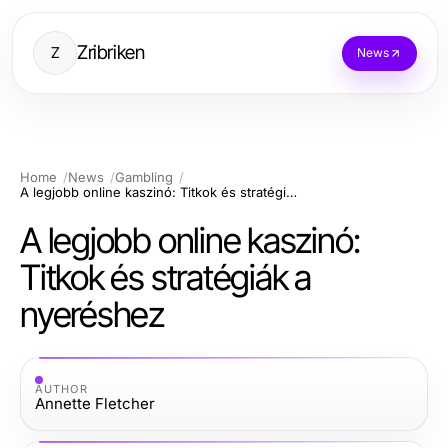
Zribriken
Z
News
Home
News
Gambling
A legjobb online kaszinó: Titkok és stratégiák a nyeréshez
A legjobb online kaszinó:
Titkok és stratégiák a
nyeréshez
AUTHOR
Annette Fletcher