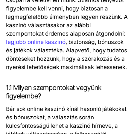
csupán a véletlenen múlik. Számos tényezőt
figyelembe kell venni, hogy biztosan a
legmegfelelőbb élményben legyen részünk. A
kaszinó választásakor az alábbi
szempontokat érdemes alaposan átgondolni:
legjobb online kaszinó
, biztonság, bónuszok
és játékok választéka. Alapvető, hogy tudatos
döntéseket hozzunk, hogy a szórakozás és a
nyerési lehetőségek maximálisak lehessenek.
1.1 Milyen szempontokat vegyünk
figyelembe?
Bár sok online kaszinó kínál hasonló játékokat
és bónuszokat, a választás során
kulcsfontosságú lehet a kaszinó hírneve, a