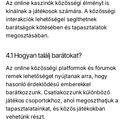
Az online kaszinók közösségi élményt is
kínálnak a játékosok számára. A közösségi
interakciók lehetőségei segíthetnek
barátságok kötésében és tapasztalatok
megosztásában.
4.1 Hogyan találj barátokat?
Az online közösségi platformok és fórumok
remek lehetőséget nyújtanak arra, hogy
hasonló érdeklődésű emberekkel
barátkozzunk. Csatlakozzunk különböző
játékos csoportokhoz, ahol megoszthatjuk a
tapasztalatainkat, és közös játékokban
vehetünk részt.