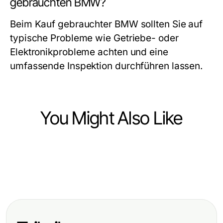
gebrauchten BMW?
Beim Kauf gebrauchter BMW sollten Sie auf
typische Probleme wie Getriebe- oder
Elektronikprobleme achten und eine
umfassende Inspektion durchführen lassen.
You Might Also Like
Vehicles
Vehicles
Die Rolle des Fahrzeugaufbereiters:
Vehicles
Die Bedeutung von Smart Mobility
Professionelle Fahrzeugpflege für
Die Rolle des BMW Codierers im
für nachhaltige Städte
jeden Bedarf
modernen Fahrzeugtuning