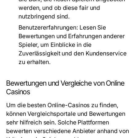
werden, und ob diese fair und
nutzbringend sind.
Benutzererfahrungen:
Lesen Sie
Bewertungen und Erfahrungen anderer
Spieler, um Einblicke in die
Zuverlässigkeit und den Kundenservice
zu erhalten.
Bewertungen und Vergleiche von Online
Casinos
Um die besten Online-Casinos zu finden,
können Vergleichsportale und Bewertungen
sehr hilfreich sein. Solche Plattformen
bewerten verschiedene Anbieter anhand von