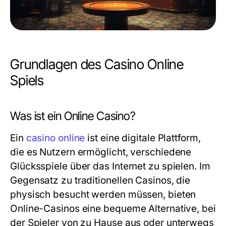
Grundlagen des Casino Online
Spiels
Was ist ein Online Casino?
Ein
casino online
ist eine digitale Plattform,
die es Nutzern ermöglicht, verschiedene
Glücksspiele über das Internet zu spielen. Im
Gegensatz zu traditionellen Casinos, die
physisch besucht werden müssen, bieten
Online-Casinos eine bequeme Alternative, bei
der Spieler von zu Hause aus oder unterwegs