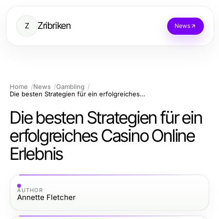
Zribriken
Z
News
Home
News
Gambling
Die besten Strategien für ein erfolgreiches Casino Online Erlebnis
Die besten Strategien für ein
erfolgreiches Casino Online
Erlebnis
AUTHOR
Annette Fletcher