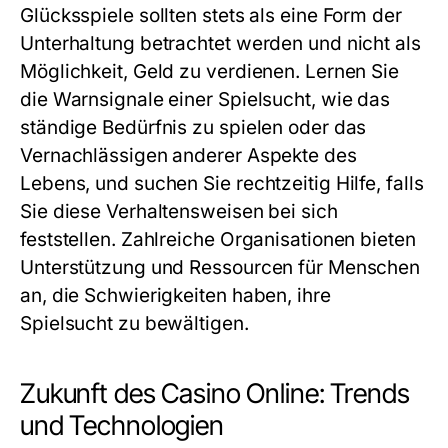
Glücksspiele sollten stets als eine Form der
Unterhaltung betrachtet werden und nicht als
Möglichkeit, Geld zu verdienen. Lernen Sie
die Warnsignale einer Spielsucht, wie das
ständige Bedürfnis zu spielen oder das
Vernachlässigen anderer Aspekte des
Lebens, und suchen Sie rechtzeitig Hilfe, falls
Sie diese Verhaltensweisen bei sich
feststellen. Zahlreiche Organisationen bieten
Unterstützung und Ressourcen für Menschen
an, die Schwierigkeiten haben, ihre
Spielsucht zu bewältigen.
Zukunft des Casino Online: Trends
und Technologien