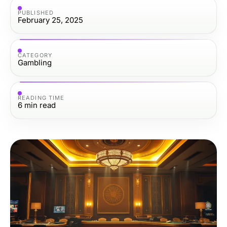
PUBLISHED
February 25, 2025
CATEGORY
Gambling
READING TIME
6
min read