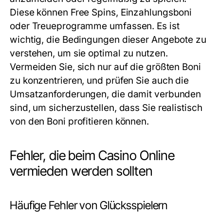
Diese können Free Spins, Einzahlungsboni
oder Treueprogramme umfassen. Es ist
wichtig, die Bedingungen dieser Angebote zu
verstehen, um sie optimal zu nutzen.
Vermeiden Sie, sich nur auf die größten Boni
zu konzentrieren, und prüfen Sie auch die
Umsatzanforderungen, die damit verbunden
sind, um sicherzustellen, dass Sie realistisch
von den Boni profitieren können.
Fehler, die beim Casino Online
vermieden werden sollten
Häufige Fehler von Glücksspielern