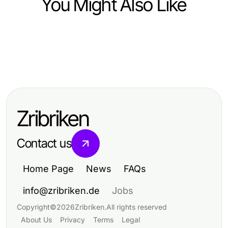
You Might Also Like
Jobs and Career
Jobs and Career
Reale Ergebnisse zur Arbeitskultur
Jobs and Career
Lebenslauf Vorlagen meistern:
bewerten: Was Sie 2026 erwarten
Top Skills Employers Seek for
Effektive Strategien für Ihre
können
Career Advancement
Jobsuche 2026
Zribriken
Contact us
Home Page
News
FAQs
info@zribriken.de
Jobs
Copyright
©
2026
Zribriken
.
All rights reserved
About Us
Privacy
Terms
Legal