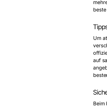
mehre
beste
Tipp
Um at
versc
offiz
auf s
angeb
beste
Sich
Beim 