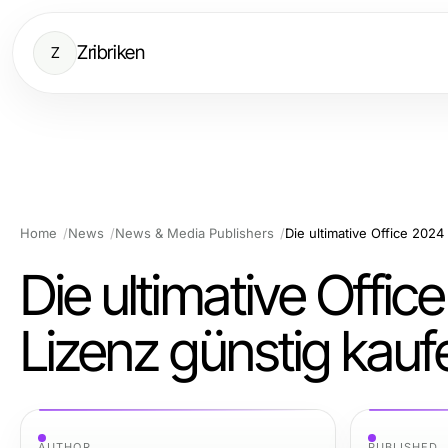
Zribriken
Z
Home
News
News & Media Publishers
Die ultimative Offi
Lizenz günstig kauf
AUTHOR
PUBLISHED