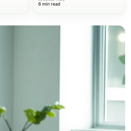
6
min read