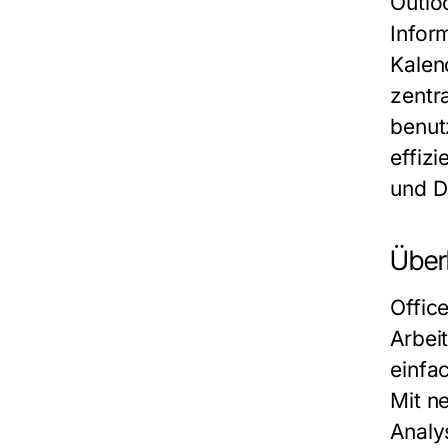
Outloo
Infor
Kalen
zentra
benut
effiz
und D
Überb
Offic
Arbei
einfa
Mit n
Analy