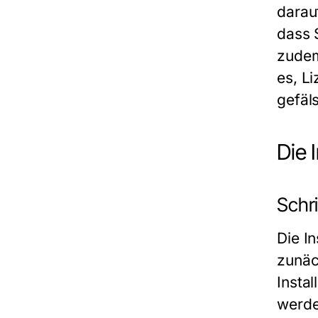
darau
dass 
zudem
es, L
gefäl
Die 
Schri
Die I
zunäc
Insta
werde