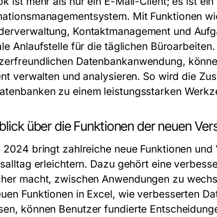
k ist mehr als nur ein E-Mail-Client; es ist ein
mationsmanagementsystem. Mit Funktionen wie
derverwaltung, Kontaktmanagement und Aufga
le Anlaufstelle für die täglichen Büroarbeiten
zerfreundlichen Datenbankanwendung, könn
ient verwalten und analysieren. So wird die 
atenbanken zu einem leistungsstarken Werkz
lick über die Funktionen der neuen Ver
e 2024 bringt zahlreiche neue Funktionen und 
tsalltag erleichtern. Dazu gehört eine verbess
cher macht, zwischen Anwendungen zu wechsel
euen Funktionen in Excel, wie verbesserten Da
sen, können Benutzer fundierte Entscheidungen