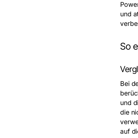
Power
und a
verbe
So e
Verg
Bei d
berüc
und d
die n
verwe
auf d