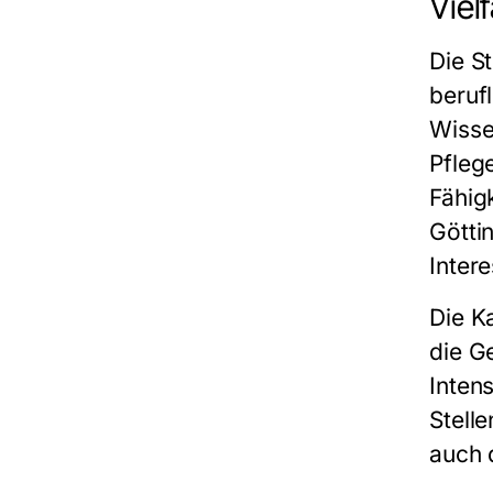
Viel
Die
S
beruf
Wisse
Pfleg
Fähig
Götti
Inter
Die Ka
die G
Intens
Stell
auch d