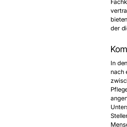
Fachk
vertr
bieten
der d
Komp
In de
nach 
zwisc
Pflege
angen
Unter
Stell
Mensc