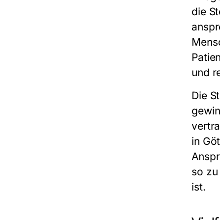
die
St
anspr
Mensc
Patie
und r
Die
S
gewin
vertr
in Gö
Anspr
so zu 
ist.