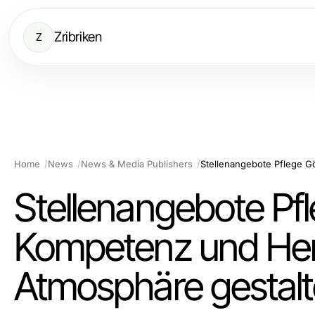
Zribriken
Z
Home
News
News & Media Publishers
Stellenangebote Pfl
Kompetenz und Herz 
Atmosphäre gestal