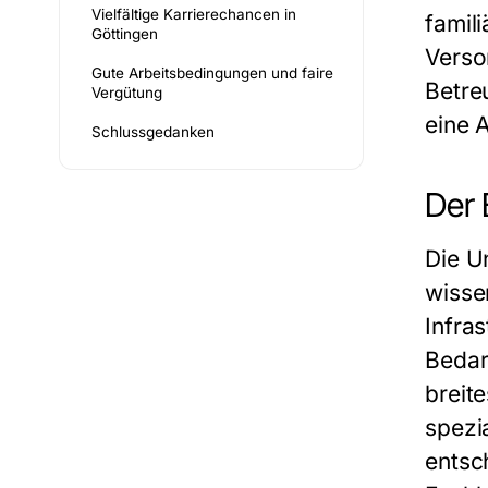
Vielfältige Karrierechancen in
famil
Göttingen
Verso
Gute Arbeitsbedingungen und faire
Betre
Vergütung
eine 
Schlussgedanken
Der 
Die Un
wisse
Infra
Bedarf
breit
spezia
entsc