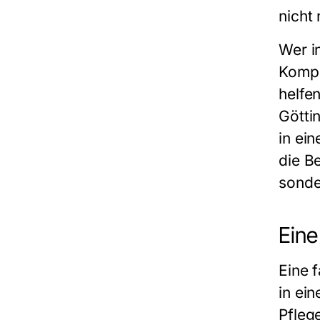
nicht
Wer in
Kompe
helfe
Götti
in ei
die B
sonde
Eine
Eine 
in ei
Pfleg