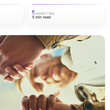
READING TIME
5
min read