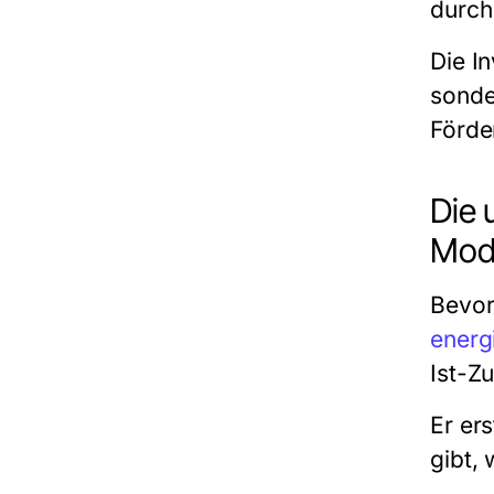
durch
Die I
sonder
Förde
Die 
Mode
Bevor
energ
Ist-Z
Er ers
gibt,