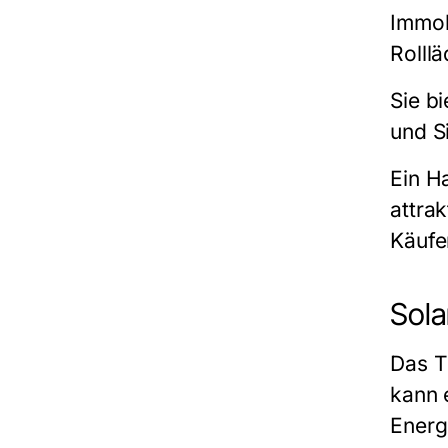
Immob
Rolll
Sie b
und S
Ein H
attra
Käufe
Sola
Das T
kann 
Energ