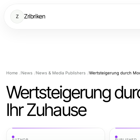
Zribriken
Z
Home
News
News & Media Publishers
Wertsteigerung durch Mod
Wertsteigerung dur
Ihr Zuhause
AUTHOR
PUBLISHED