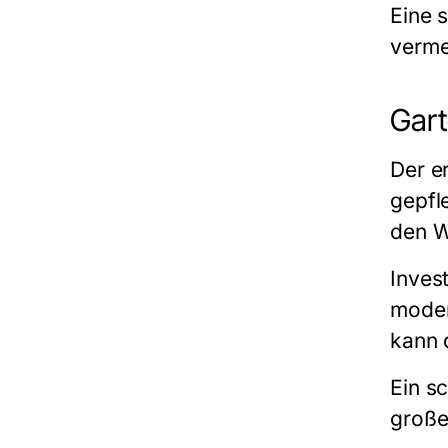
Eine s
verme
Gart
Der e
gepfl
den W
Inves
moder
kann 
Ein s
große