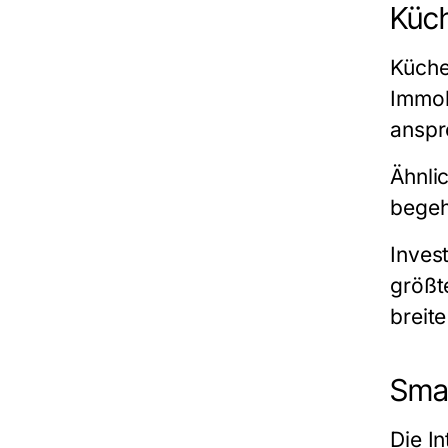
Küc
Küche
Immob
anspr
Ähnli
begeh
Inves
größte
breit
Sma
Die I